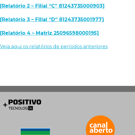
[Relatório 2 – Filial “C” 81243735000903]
[Relatório 3 – Filial “D” 81243735001977]
[Relatório 4 – Matriz 25096598000195]
Veja aqui os relatórios de períodos anteriores