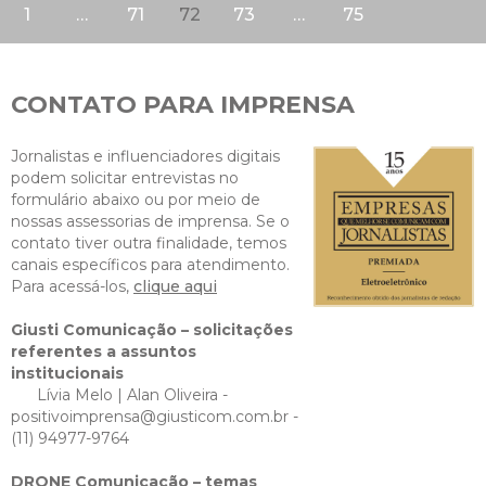
1
…
71
72
73
…
75
CONTATO PARA IMPRENSA
Jornalistas e influenciadores digitais
podem solicitar entrevistas no
formulário abaixo ou por meio de
nossas assessorias de imprensa. Se o
contato tiver outra finalidade, temos
canais específicos para atendimento.
Para acessá-los,
clique aqui
Giusti Comunicação – solicitações
referentes a assuntos
institucionais
Lívia Melo | Alan Oliveira -
positivoimprensa@giusticom.com.br
-
(11) 94977-9764
DRONE Comunicação – temas